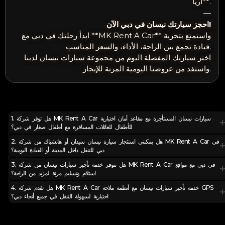
أريا**.
—
احجز سيارتك نيسان في دبي الآن!
ابدأ رحلتك في دبي مع **MK Rent A Car** واستمتع بتجربة
قيادة تجمع بين الراحة، الأداء، والسعر المناسب.
اختر سيارتك المفضلة اليوم من مجموعة سيارات نيسان لدينا
واستفد من عروضنا اليومية المرنة للإيجار.
1. هل توفر شركة MK Rent A Car سيارات نيسان المستأجرة مع مقاعد أمان اختيارية
للأطفال للعائلات المسافرة مع أطفال صغار في دبي؟
2. هل يمكنني استئجار سيارة نيسان سيدان أو هاتشباك من شركة MK Rent A Car في
دبي للتنقل داخل المدينة أو القيادة اليومية؟
3. هل تتوفر خدمة تأجير سيارات نيسان من شركة MK Rent A Car في دبي مع مواقع
استلام وتسليم مرنة لمزيد من الراحة؟
4. هل تقدم شركة MK Rent A Car خدمة تأجير سيارات نيسان مع أنظمة ملاحة GPS
اختيارية لسهولة التنقل في جميع أنحاء دبي؟