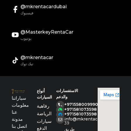
@mkrentacardubai
فيسبوك
@MasterkeyRentaCar
يوتيوب
@mkrentacar
تيك توك
الاستفسارات
أنواع
والدعم
السيارات
سياراتنا
+971558009990
معلومات
رفاهية
+971581073598
عنا
الرياضة
+971581073598
مدونة
info@mkrentacar.com
سيارات
39
اتصل بنا
الدفع
طريق