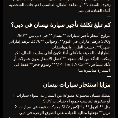
رفوف للسقف** أو مقاعد أطفال، لتناسب احتياجاتك الشخصية
أثناء القيادة في دبي.
—
كم تبلغ تكلفة تأجير سيارة نيسان في دبي؟
تتراوح أسعار تأجير سيارات **نيسان** في دبي بين **250
و500 درهم إماراتي في اليوم**، وحوالي **2376 درهم إماراتي
شهريًا**، حسب الطراز والمواصفات.
الطرازات الحديثة والأعلى أداءً تكون أغلى بطبيعة الحال، لكن
يمكنك التأكد من أنك ستجد **أفضل الأسعار بدون عمولات أو
رسوم حجز** فقط في **MK Rent A Car**، لأنك تستأجر
السيارة مباشرة منا.
—
مزايا استئجار سيارات نيسان
1. تمتلك نيسان مجموعة متنوعة من السيارات، سواء سيارات
SUV أو صغيرة، لتناسب جميع الاحتياجات.
2. محركات قوية في سيارات SUV مثل **باترول** و**إكس
تريل** تجعلها مثالية للقيادة على الطرق الوعرة في دبي.