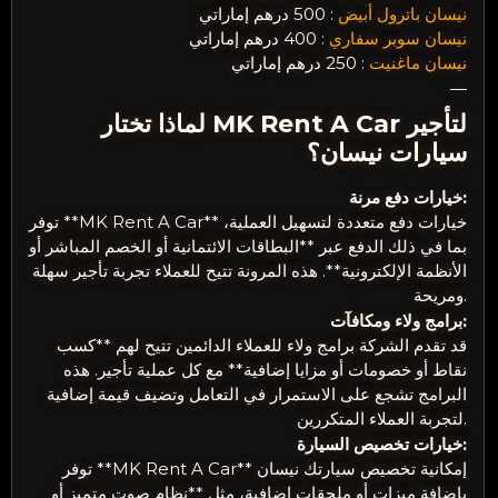
نيسان باترول أبيض
: 500 درهم إماراتي
نيسان سوبر سفاري
: 400 درهم إماراتي
نيسان ماغنيت
: 250 درهم إماراتي
—
لماذا تختار MK Rent A Car لتأجير
سيارات نيسان؟
خيارات دفع مرنة:
توفر **MK Rent A Car** خيارات دفع متعددة لتسهيل العملية،
بما في ذلك الدفع عبر **البطاقات الائتمانية أو الخصم المباشر أو
الأنظمة الإلكترونية**. هذه المرونة تتيح للعملاء تجربة تأجير سهلة
ومريحة.
برامج ولاء ومكافآت:
قد تقدم الشركة برامج ولاء للعملاء الدائمين تتيح لهم **كسب
نقاط أو خصومات أو مزايا إضافية** مع كل عملية تأجير. هذه
البرامج تشجع على الاستمرار في التعامل وتضيف قيمة إضافية
لتجربة العملاء المتكررين.
خيارات تخصيص السيارة:
توفر **MK Rent A Car** إمكانية تخصيص سيارتك نيسان
بإضافة ميزات أو ملحقات إضافية، مثل **نظام صوت متميز أو