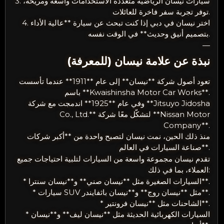
3. سيارات نيسان الرياضية متعددة الاستخدامات واسعة ومريحة،
توفر تجربة سفر فاخرة للعائلات.
4. اختر نيسان في دبي إذا كنت تبحث عن سيارة **عالية الأداء
بتصميم أنيق وحديث** في الوقت نفسه.
—
نبذة عن علامة نيسان (للمعرفة)
تعود أصول شركة **نيسان** إلى عام **1911** عندما تأسست
باسم **Kwaishinsha Motor Car Works**.
وفي عام **1925** اندمجت مع شركة **Jitsuyo Jidosha
Co., Ltd.** لتشكّل معًا شركة **Nissan Motor
Company**.
منذ ذلك الحين، نمت نيسان لتصبح واحدة من **أكبر شركات
صناعة السيارات في العالم**.
تقدم نيسان مجموعة واسعة من السيارات لتلبية احتياجات جميع
العملاء، بما في ذلك:
* السيارات الصغيرة مثل **نيسان صني** و**نيسان سنترا**.
* سيارات SUV مثل **نيسان روج** و**نيسان باثفايندر**.
* الشاحنات مثل **نيسان فرونتير**.
* السيارات الكهربائية الحديثة مثل **نيسان ليف** و**نيسان