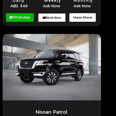
Daily
Weekly
Monthly
AED 349
Ask Now
Ask Now
WhatsApp
View More
Book Now
Nissan Patrol