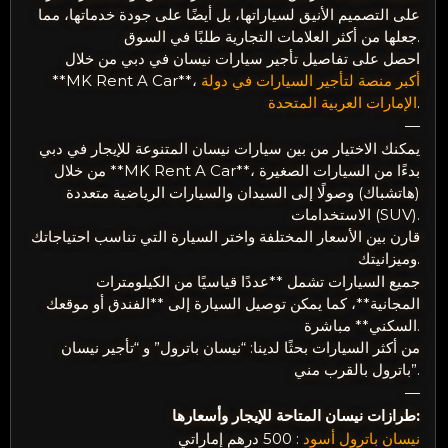
على التصميم الأنيق لسياراتها، بل أيضًا على جودة خدماتها، مما
جعلها من أكثر العلامات التجارية طلبًا في السوق.
احصل على تفاصيل تأجير سيارات نيسان في دبي من خلال
أكبر منصة لتأجير السيارات في دولة
**MK Rent A Car**،
.
الإمارات العربية المتحدة
—
يمكنك الاختيار من بين سيارات نيسان المتنوعة للإيجار في دبي
من خلال **MK Rent A Car**، بدءًا من السيارات الصغيرة
(هاتشباك) وصولًا إلى السيدان والسيارات الرياضية متعددة
الاستخدامات (SUV).
قارن بين الأسعار المختلفة واختر السيارة التي تناسب احتياجاتك
وميزانيتك.
جميع السيارات تشمل **عددًا قياسيًا من الكيلومترات
المجانية**، كما يمكن توصيل السيارة إلى **الفندق أو موقعك
السكني** مباشرة.
من أكثر السيارات بحثًا لدينا: “نيسان باترول” و “تأجير نيسان
باترول بالقرب مني”.
—
طرازات نيسان المتاحة للإيجار وأسعارها:
نيسان باترول أسود
: 500 درهم إماراتي