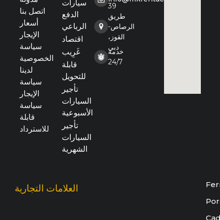
سيارات
39
اتصل بنا
الدفع
طريق
أسعار
الرباعي
الرصاص-
الإيجار
القوز،
اقتصاد
سياسة
دبي
خدمة
غَرِيب
الخصوصية
24/7
قابلة
لدينا
للتحويل
سياسة
تأجير
الإيجار
السيارات
سياسة
الأسبوعية
قابلة
تأجير
للاسترداد
السيارات
الشهرية
Fer
العلامات التجارية
Por
Cad