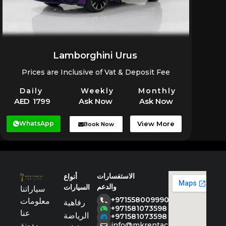
Lamborghini Urus
Prices are Inclusive of Vat & Deposit Fee
Daily
Weekly
Monthly
AED 1799
Ask Now
Ask Now
WhatsApp
View More
Book Now
الاستفسارات
أنواع
والدعم
السيارات
سياراتنا
+971558009990
معلومات
رفاهية
+971581073598
عنا
الرياضة
+971581073598
مدونة
info@mkrentacar.com