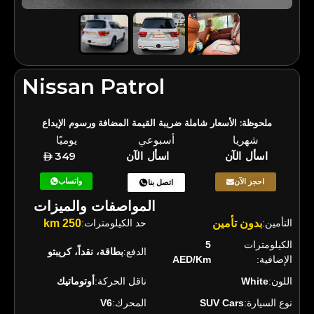
Nissan Patrol
ملحوظة: الأسعار شاملة ضريبة القيمة المضافة ورسوم الإيداع
شهريا
أسبوعي
يوميًا
اسأل الآن
اسأل الآن
349
واتساب
احجز الآن
اتصل بنا
المواصفات والميزات
التأمين:
بدون تأمين
حد الكيلومترات:
250 km
الكيلومترات
5
الدفع:
بطاقة، نقداً، كريبتو
الإضافية:
AED/Km
اللون:
White
ناقل الحركة:
أوتوماتيك
نوع السيارة:
SUV Cars
المحرك:
V6