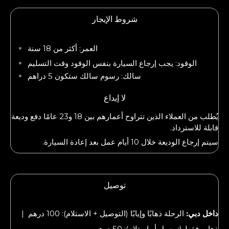
شروط الإيجار
العمر: أكثر من 18 سنة
الوقود: يجب إرجاع السيارة بنفس الوقود وقت التسليم
سالك: رسوم سالك ستكون 5 دراهم
لا إيداع
يُطلب من العملاء الذين تتراوح أعمارهم بين 18 و23 عامًا دفع وديعة
قابلة للاسترداد.
سيتم إرجاع الوديعة خلال 10 أيام عمل بعد إعادة السيارة.
توصيل
داخل دبي:
الرحلة ذهابًا وإيابًا (التوصيل + الاستلام): 100 درهم |
ذهاب فقط (توصيل أو استلام): 50 درهم