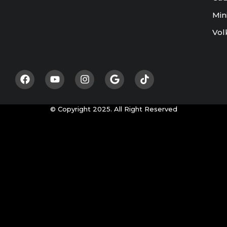
Min
Vol
© Copyright 2025. All Right Reserved