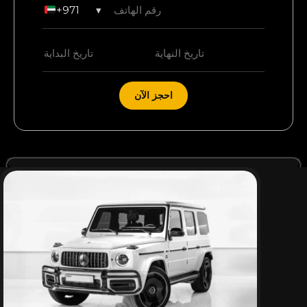
+971
▾
احجز الآن