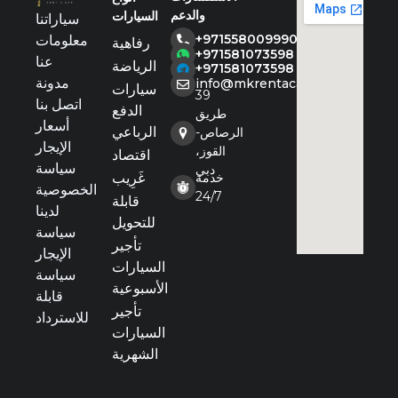
والدعم
السيارات
سياراتنا
+971558009990
معلومات
رفاهية
+971581073598
عنا
الرياضة
+971581073598
مدونة
info@mkrentacar.com
سيارات
39
اتصل بنا
الدفع
طريق
أسعار
الرباعي
الرصاص-
الإيجار
القوز،
اقتصاد
سياسة
دبي
خدمة
غَرِيب
الخصوصية
24/7
قابلة
لدينا
للتحويل
سياسة
تأجير
الإيجار
السيارات
سياسة
الأسبوعية
قابلة
تأجير
للاسترداد
السيارات
الشهرية