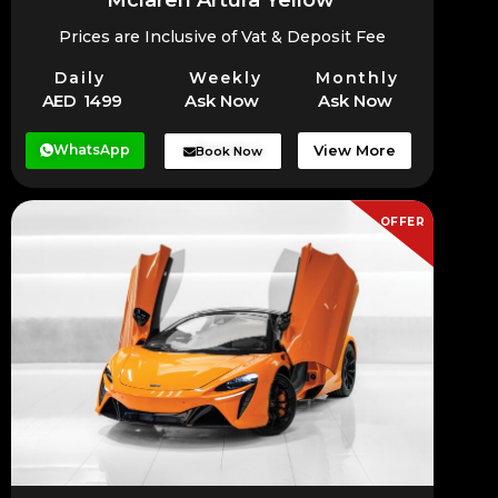
Mclaren Artura Yellow
Prices are Inclusive of Vat & Deposit Fee
Daily
Weekly
Monthly
AED 1499
Ask Now
Ask Now
WhatsApp
View More
Book Now
OFFER