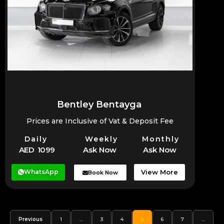
Bentley Bentayga
Prices are Inclusive of Vat & Deposit Fee
Daily
Weekly
Monthly
AED 1099
Ask Now
Ask Now
WhatsApp
View More
Book Now
Previous
1
…
3
4
5
6
7
…