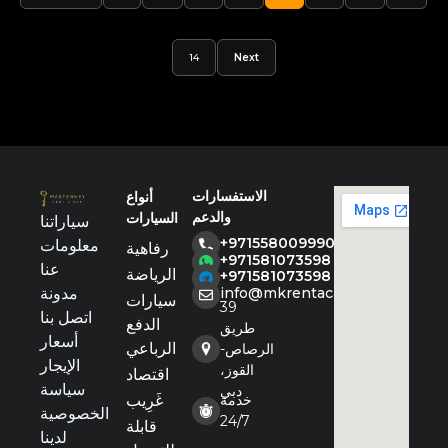
14
Next
الاستفسارات
أنواع
والدعم
السيارات
سياراتنا
+971558009990
معلومات
رفاهية
+971581073598
عنا
الرياضة
+971581073598
مدونة
info@mkrentacar.com
سيارات
39
اتصل بنا
الدفع
طريق
أسعار
الرباعي
الرصاص-
الإيجار
القوز،
اقتصاد
سياسة
دبي
خدمة
غَرِيب
الخصوصية
24/7
قابلة
لدينا