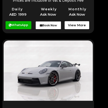
Prices are Inclusive of Vat & Deposit Fee
Daily
Weekly
Monthly
AED 1999
Ask Now
Ask Now
WhatsApp
View More
Book Now