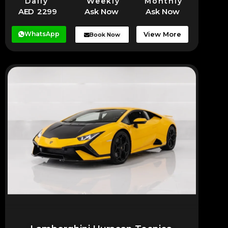
Daily
Weekly
Monthly
AED 2299
Ask Now
Ask Now
WhatsApp
View More
Book Now