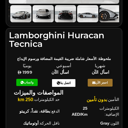
Lamborghini Huracan
Tecnica
ملحوظة: الأسعار شاملة ضريبة القيمة المضافة ورسوم الإيداع
شهريا
أسبوعي
يوميًا
اسأل الآن
اسأل الآن
1999
واتساب
احجز الآن
اتصل بنا
المواصفات والميزات
التأمين:
بدون تأمين
حد الكيلومترات:
250 km
الكيلومترات
25
الدفع:
بطاقة، نقداً، كريبتو
الإضافية:
AED/Km
اللون:
Gray
ناقل الحركة:
أوتوماتيك