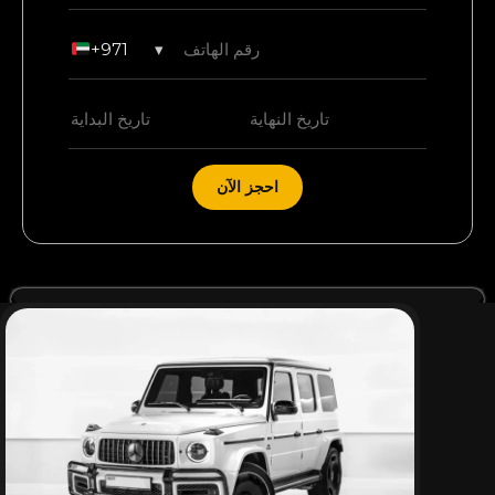
+971
▾
احجز الآن