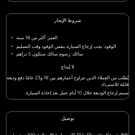
شروط الإيجار
العمر: أكثر من 18 سنة
الوقود: يجب إرجاع السيارة بنفس الوقود وقت التسليم
سالك: رسوم سالك ستكون 5 دراهم
لا إيداع
يُطلب من العملاء الذين تتراوح أعمارهم بين 18 و23 عامًا دفع وديعة
قابلة للاسترداد.
سيتم إرجاع الوديعة خلال 10 أيام عمل بعد إعادة السيارة.
توصيل
داخل دبي:
الرحلة ذهابًا وإيابًا (التوصيل + الاستلام): 100 درهم |