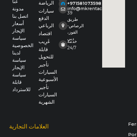
عنا
الرياضة
+971581073598
مدونة
info@mkrentacar.com
سيارات
39
اتصل بنا
الدفع
طريق
أسعار
الرباعي
الرصاص-
الإيجار
القوز،
اقتصاد
سياسة
دبي
خدمة
غَرِيب
الخصوصية
24/7
قابلة
لدينا
للتحويل
سياسة
تأجير
الإيجار
السيارات
سياسة
الأسبوعية
قابلة
تأجير
للاسترداد
السيارات
الشهرية
Fer
العلامات التجارية
Por