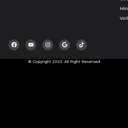
Min
Vol
© Copyright 2025. All Right Reserved