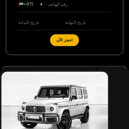
+971
▾
احجز الآن