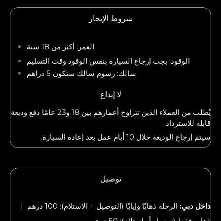
شروط الإيجار
العمر: أكثر من 18 سنة
الوقود: يجب إرجاع السيارة بنفس الوقود وقت التسليم
سالك: رسوم سالك ستكون 5 دراهم
لا إيداع
يُطلب من العملاء الذين تتراوح أعمارهم بين 18 و23 عامًا دفع وديعة
قابلة للاسترداد.
سيتم إرجاع الوديعة خلال 10 أيام عمل بعد إعادة السيارة.
توصيل
داخل دبي:
الرحلة ذهابًا وإيابًا (التوصيل + الاستلام): 100 درهم |
ذهاب فقط (توصيل أو استلام): 50 درهم