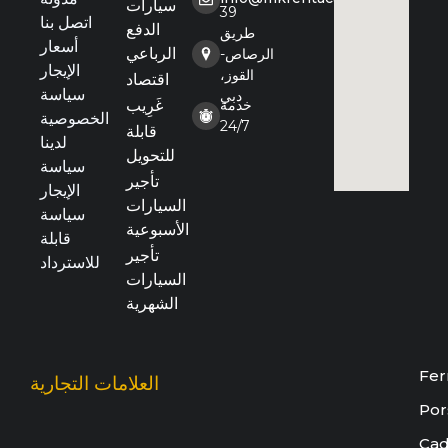
سيارات
39
اتصل بنا
الدفع
طريق
أسعار
الرباعي
الرصاص-
الإيجار
القوز،
اقتصاد
سياسة
دبي
خدمة
غَرِيب
الخصوصية
24/7
قابلة
لدينا
للتحويل
سياسة
تأجير
الإيجار
السيارات
سياسة
الأسبوعية
قابلة
تأجير
للاسترداد
السيارات
الشهرية
Fer
العلامات التجارية
Por
Cad