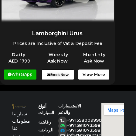
Lamborghini Urus
Prices are Inclusive of Vat & Deposit Fee
Daily
Weekly
Monthly
AED 1799
Ask Now
Ask Now
WhatsApp
View More
Book Now
الاستفسارات
أنواع
والدعم
السيارات
سياراتنا
+971558009990
معلومات
رفاهية
+971581073598
عنا
الرياضة
+971581073598
مدونة
info@mkrentacar.com