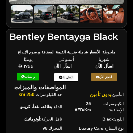
Bentley Bentayga Black
ملحوظة: الأسعار شاملة ضريبة القيمة المضافة ورسوم الإيداع
شهريا
أسبوعي
يوميًا
اسأل الآن
اسأل الآن
1799
واتساب
احجز الآن
اتصل بنا
المواصفات والميزات
التأمين:
بدون تأمين
حد الكيلومترات:
250 km
الكيلومترات
25
الدفع:
بطاقة، نقداً، كريبتو
الإضافية:
AED/Km
اللون:
Black
ناقل الحركة:
أوتوماتيك
نوع السيارة:
Luxury Cars
المحرك:
V8