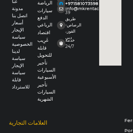
عنا
الرياضة
+971581073598
مدونة
info@mkrentacar.com
سيارات
39
اتصل بنا
الدفع
طريق
أسعار
الرباعي
الرصاص-
الإيجار
القوز،
اقتصاد
سياسة
دبي
خدمة
غَرِيب
الخصوصية
24/7
قابلة
لدينا
للتحويل
سياسة
تأجير
الإيجار
السيارات
سياسة
الأسبوعية
قابلة
تأجير
للاسترداد
السيارات
الشهرية
Fer
العلامات التجارية
Por