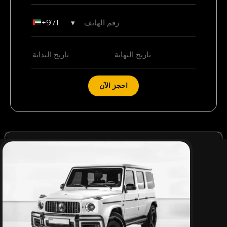
+971
▾
احجز الآن