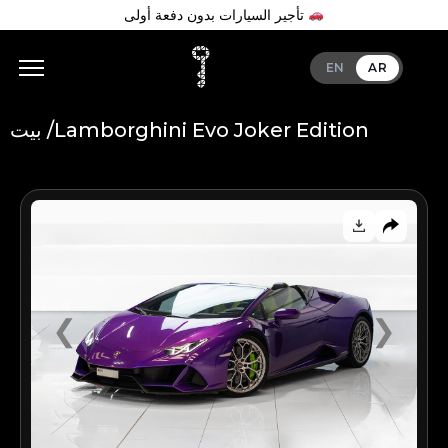
تأجير السيارات بدون دفعة أولى
EN
AR
Lamborghini Evo Joker Edition
بيت /
Add Your Heading Text Here
❮
❯