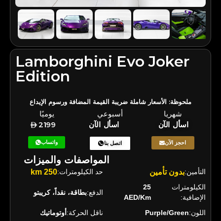
Lamborghini Evo Joker
Edition
ملحوظة: الأسعار شاملة ضريبة القيمة المضافة ورسوم الإيداع
شهريا
أسبوعي
يوميًا
اسأل الآن
اسأل الآن
2199
واتساب
احجز الآن
اتصل بنا
المواصفات والميزات
التأمين:
بدون تأمين
حد الكيلومترات:
250 km
الكيلومترات
25
الدفع:
بطاقة، نقداً، كريبتو
الإضافية:
AED/Km
اللون:
Purple/Green
ناقل الحركة:
أوتوماتيك