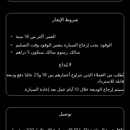
شروط الإيجار
العمر: أكثر من 18 سنة
الوقود: يجب إرجاع السيارة بنفس الوقود وقت التسليم
سالك: رسوم سالك ستكون 5 دراهم
لا إيداع
يُطلب من العملاء الذين تتراوح أعمارهم بين 18 و23 عامًا دفع وديعة
قابلة للاسترداد.
سيتم إرجاع الوديعة خلال 10 أيام عمل بعد إعادة السيارة.
توصيل
داخل دبي:
الرحلة ذهابًا وإيابًا (التوصيل + الاستلام): 100 درهم |