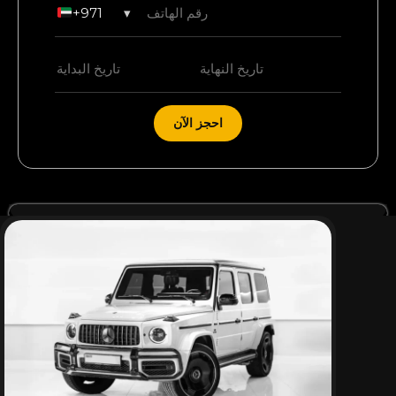
+971
▾
احجز الآن