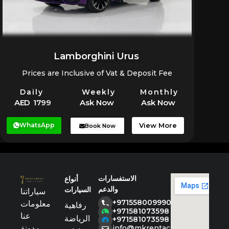
Lamborghini Urus
Prices are Inclusive of Vat & Deposit Fee
Daily
Weekly
Monthly
AED 1799
Ask Now
Ask Now
WhatsApp
View More
Book Now
الاستفسارات
أنواع
والدعم
السيارات
سياراتنا
+971558009990
معلومات
رفاهية
+971581073598
عنا
الرياضة
+971581073598
مدونة
info@mkrentacar.com