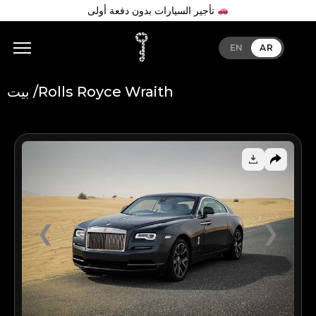
تأجير السيارات بدون دفعة أولى
EN
AR
Rolls Royce Wraith
بيت /
Add Your Heading Text Here
❮
❯