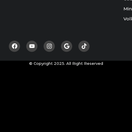
Min
Vol
© Copyright 2025. All Right Reserved