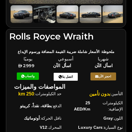
Rolls Royce Wraith
ملحوظة: الأسعار شاملة ضريبة القيمة المضافة ورسوم الإيداع
شهريا
أسبوعي
يوميًا
اسأل الآن
اسأل الآن
2999
واتساب
احجز الآن
اتصل بنا
المواصفات والميزات
التأمين:
بدون تأمين
حد الكيلومترات:
250 km
الكيلومترات
25
الدفع:
بطاقة، نقداً، كريبتو
الإضافية:
AED/Km
اللون:
Gray
ناقل الحركة:
أوتوماتيك
نوع السيارة:
Luxury Cars
المحرك:
V12