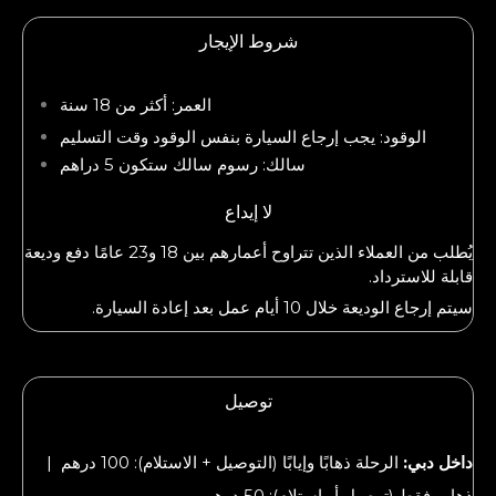
شروط الإيجار
العمر: أكثر من 18 سنة
الوقود: يجب إرجاع السيارة بنفس الوقود وقت التسليم
سالك: رسوم سالك ستكون 5 دراهم
لا إيداع
يُطلب من العملاء الذين تتراوح أعمارهم بين 18 و23 عامًا دفع وديعة
قابلة للاسترداد.
سيتم إرجاع الوديعة خلال 10 أيام عمل بعد إعادة السيارة.
توصيل
داخل دبي:
الرحلة ذهابًا وإيابًا (التوصيل + الاستلام): 100 درهم |
ذهاب فقط (توصيل أو استلام): 50 درهم