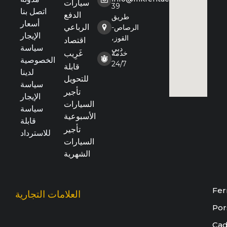
سيارات
39
اتصل بنا
الدفع
طريق
أسعار
الرباعي
الرصاص-
الإيجار
القوز،
اقتصاد
سياسة
دبي
خدمة
غَرِيب
الخصوصية
24/7
قابلة
لدينا
للتحويل
سياسة
تأجير
الإيجار
السيارات
سياسة
الأسبوعية
قابلة
تأجير
للاسترداد
السيارات
الشهرية
Fer
العلامات التجارية
Por
Cad