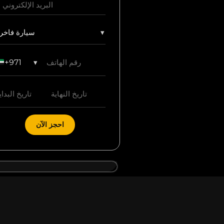
▾
سيارة فاخر
+971
▾
احجز الآن