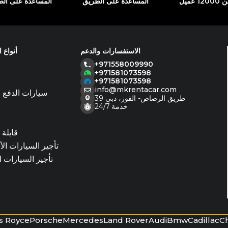
 عميل
المساعدة على الطريق
المساعدة على ال
الاستفسارات والدعم
أنواع 
+971558009990
+971581073598
ا
+971581073598
info@mkrentacar.com
سيارات الدفع ا
39 طريق الرصاص- القوز، دبي
خدمة 24/7
قابلة 
تأجير السيارات ال
تأجير السيارات 
ls Royce
Porsche
Mercedes
Land Rover
Audi
Bmw
Cadillac
C