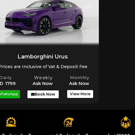
Lamborghini Urus
Prices are Inclusive of Vat & Deposit Fee
Daily
Weekly
Monthly
D 1799
Ask Now
Ask Now
hatsApp
View More
Book Now