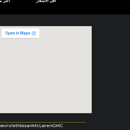
أقل الأسعار
أكثر من 12000
hevrolet
Nissan
McLaren
GMC