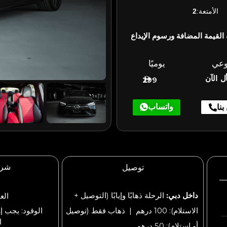
الأمتعة:
2
القيمة المضافة ورسوم الإيداع
وعي
يوميًا
ل الآن
299
واتساب
بنا
شرو
توصيل
داخل دبي:
الرحلة ذهابًا وإيابًا (التوصيل +
العم
الاستلام): 100 درهم | ذهاب فقط (توصيل
الوقود: يجب إ
ا
أو استلام): 50 درهم