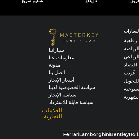
طريق
لا إيداع
تسليم سريع
السيارات
رفاهية
لرياضة
سياراتنا
لرباعي
معلومات عنا
اقتصاد
مدونة
اتصل بنا
غَرِيب
أسعار الإيجار
للتحويل
سياسة الخصوصية لدينا
أسبوعية
سياسة الإيجار
الشهرية
سياسة قابلة للاسترداد
العلامات
التجارية
Ferrari
Lamborghini
Bentley
Rol