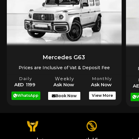
Mercedes G63
Prices are Inclusive of Vat & Deposit Fee
Daily
Weekly
Monthly
AED 1199
Ask Now
Ask Now
AE
WhatsApp
View More
Book Now
W