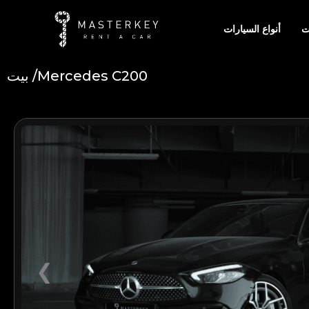
ت
أنواع السيارات
Mercedes C200
بيت /
Add Your Heading Text Here
❮