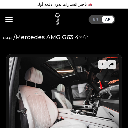
تأجير السيارات بدون دفعة أولى
EN
AR
Mercedes AMG G63 4×4²
بيت /
Add Your Heading Text Here
❮
❯