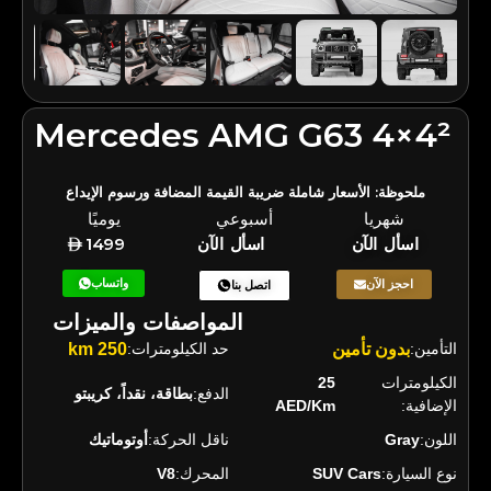
Mercedes AMG G63 4×4²
ملحوظة: الأسعار شاملة ضريبة القيمة المضافة ورسوم الإيداع
شهريا
أسبوعي
يوميًا
اسأل الآن
اسأل الآن
1499
واتساب
احجز الآن
اتصل بنا
المواصفات والميزات
التأمين:
بدون تأمين
حد الكيلومترات:
250 km
الكيلومترات
25
الدفع:
بطاقة، نقداً، كريبتو
الإضافية:
AED/Km
اللون:
Gray
ناقل الحركة:
أوتوماتيك
نوع السيارة:
SUV Cars
المحرك:
V8