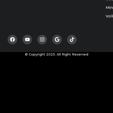
Min
Vol
© Copyright 2025. All Right Reserved