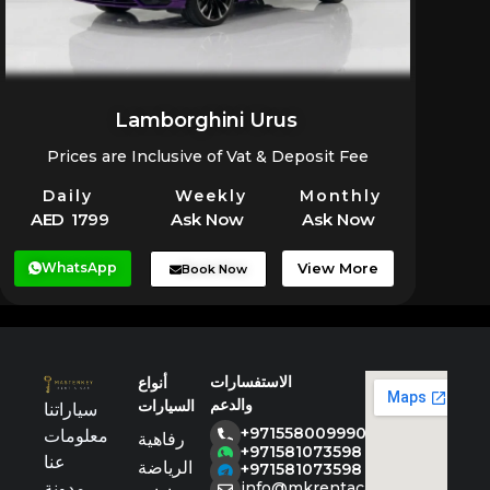
Lamborghini Urus
Prices are Inclusive of Vat & Deposit Fee
Daily
Weekly
Monthly
AED 1799
Ask Now
Ask Now
WhatsApp
View More
Book Now
الاستفسارات
أنواع
والدعم
السيارات
سياراتنا
+971558009990
معلومات
رفاهية
+971581073598
عنا
الرياضة
+971581073598
مدونة
info@mkrentacar.com