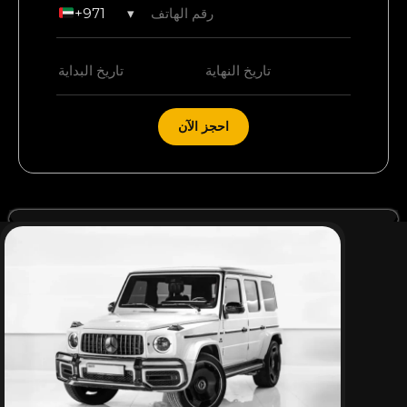
+971
▾
احجز الآن