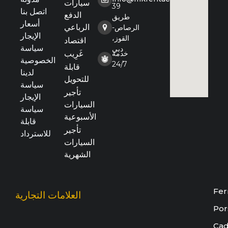
سيارات
39
اتصل بنا
الدفع
طريق
أسعار
الرباعي
الرصاص-
الإيجار
القوز،
اقتصاد
سياسة
دبي
خدمة
غَرِيب
الخصوصية
24/7
قابلة
لدينا
للتحويل
سياسة
تأجير
الإيجار
السيارات
سياسة
الأسبوعية
قابلة
تأجير
للاسترداد
السيارات
الشهرية
Fer
العلامات التجارية
Por
Cad