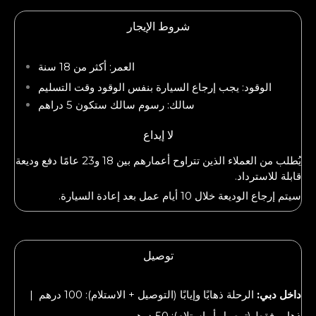
شروط الإيجار
العمر: أكثر من 18 سنة
الوقود: يجب إرجاع السيارة بنفس الوقود وقت التسليم
سالك: رسوم سالك ستكون 5 دراهم
لا إيداع
يُطلب من العملاء الذين تتراوح أعمارهم بين 18 و23 عامًا دفع وديعة
قابلة للاسترداد.
سيتم إرجاع الوديعة خلال 10 أيام عمل بعد إعادة السيارة.
توصيل
داخل دبي:
الرحلة ذهابًا وإيابًا (التوصيل + الاستلام): 100 درهم |
ذهاب فقط (توصيل أو استلام): 50 درهم