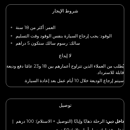
شروط الإيجار
العمر: أكثر من 18 سنة
الوقود: يجب إرجاع السيارة بنفس الوقود وقت التسليم
سالك: رسوم سالك ستكون 5 دراهم
لا إيداع
يُطلب من العملاء الذين تتراوح أعمارهم بين 18 و23 عامًا دفع وديعة
قابلة للاسترداد.
سيتم إرجاع الوديعة خلال 10 أيام عمل بعد إعادة السيارة.
توصيل
داخل دبي:
الرحلة ذهابًا وإيابًا (التوصيل + الاستلام): 100 درهم |
ذهاب فقط (توصيل أو استلام): 50 درهم