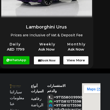
Lamborghini Urus
Prices are Inclusive of Vat & Deposit Fee
Daily
Weekly
Monthly
AED 1799
Ask Now
Ask Now
WhatsApp
View More
Book Now
الاستفسارات
أنواع
والدعم
السيارات
سياراتنا
+971558009990
معلومات
رفاهية
+971581073598
عنا
الرياضة
+971581073598
مدونة
info@mkrentacar.com