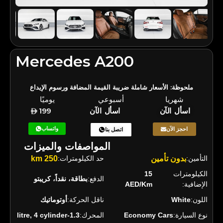
Mercedes A200
ملحوظة: الأسعار شاملة ضريبة القيمة المضافة ورسوم الإيداع
شهريا
أسبوعي
يوميًا
اسأل الآن
اسأل الآن
199
واتساب
احجز الآن
اتصل بنا
المواصفات والميزات
التأمين:
بدون تأمين
حد الكيلومترات:
250 km
الكيلومترات
15
الدفع:
بطاقة، نقداً، كريبتو
الإضافية:
AED/Km
اللون:
White
ناقل الحركة:
أوتوماتيك
نوع السيارة:
Economy Cars
المحرك:
1.3-litre, 4 cylinder