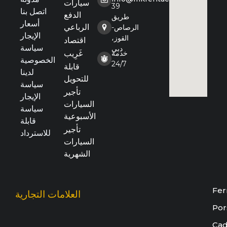
سيارات
39
اتصل بنا
الدفع
طريق
أسعار
الرباعي
الرصاص-
الإيجار
القوز،
اقتصاد
سياسة
دبي
خدمة
غَرِيب
الخصوصية
24/7
قابلة
لدينا
للتحويل
سياسة
تأجير
الإيجار
السيارات
سياسة
الأسبوعية
قابلة
تأجير
للاسترداد
السيارات
الشهرية
Fer
العلامات التجارية
Por
Cad