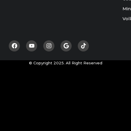
Min
Vol
© Copyright 2025. All Right Reserved