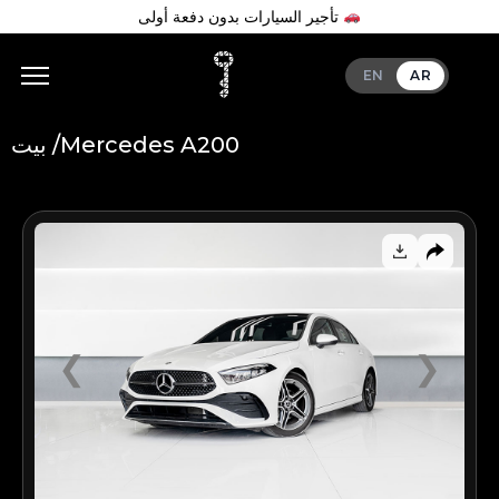
تأجير السيارات بدون دفعة أولى
EN
AR
Mercedes A200
بيت /
Add Your Heading Text Here
❮
❯