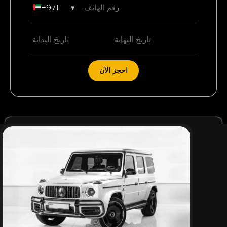
+971
▾
احجز الآن