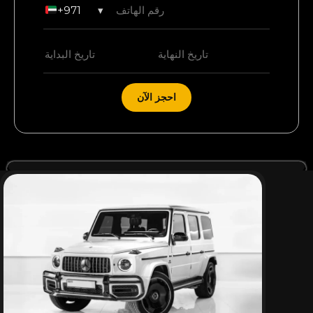
+971
▾
احجز الآن