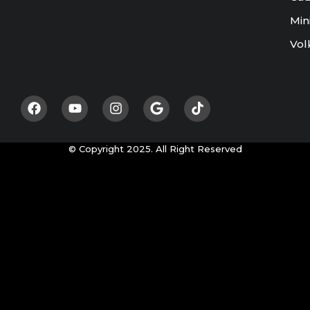
Min
Vol
© Copyright 2025. All Right Reserved