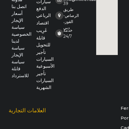
سيارات
39
اتصل بنا
الدفع
طريق
أسعار
الرباعي
الرصاص-
الإيجار
القوز،
اقتصاد
سياسة
دبي
خدمة
غَرِيب
الخصوصية
24/7
قابلة
لدينا
للتحويل
سياسة
تأجير
الإيجار
السيارات
سياسة
الأسبوعية
قابلة
تأجير
للاسترداد
السيارات
الشهرية
Fer
العلامات التجارية
Por
Cad