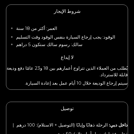
شروط الإيجار
العمر: أكثر من 18 سنة
الوقود: يجب إرجاع السيارة بنفس الوقود وقت التسليم
سالك: رسوم سالك ستكون 5 دراهم
لا إيداع
يُطلب من العملاء الذين تتراوح أعمارهم بين 18 و23 عامًا دفع وديعة
قابلة للاسترداد.
سيتم إرجاع الوديعة خلال 10 أيام عمل بعد إعادة السيارة.
توصيل
داخل دبي:
الرحلة ذهابًا وإيابًا (التوصيل + الاستلام): 100 درهم |
ذهاب فقط (توصيل أو استلام): 50 درهم