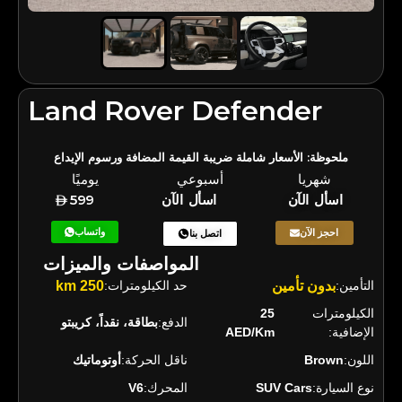
Land Rover Defender
ملحوظة: الأسعار شاملة ضريبة القيمة المضافة ورسوم الإيداع
شهريا
أسبوعي
يوميًا
اسأل الآن
اسأل الآن
599
واتساب
احجز الآن
اتصل بنا
المواصفات والميزات
التأمين:
بدون تأمين
حد الكيلومترات:
250 km
الكيلومترات
25
الدفع:
بطاقة، نقداً، كريبتو
الإضافية:
AED/Km
اللون:
Brown
ناقل الحركة:
أوتوماتيك
نوع السيارة:
SUV Cars
المحرك:
V6