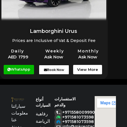
Lamborghini Urus
Prices are Inclusive of Vat & Deposit Fee
Daily
Weekly
Monthly
AED 1799
Ask Now
Ask Now
WhatsApp
View More
Book Now
الاستفسارات
أنواع
والدعم
السيارات
سياراتنا
+971558009990
معلومات
رفاهية
+971581073598
عنا
الرياضة
+971581073598
مدونة
info@mkrentacar.com