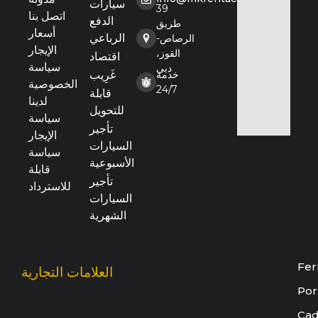
سيارات
39
اتصل بنا
الدفع
طريق
أسعار
الرباعي
الرصاص-
الإيجار
القوز،
اقتصاد
سياسة
دبي
خدمة
غَرِيب
الخصوصية
24/7
قابلة
لدينا
للتحويل
سياسة
تأجير
الإيجار
السيارات
سياسة
الأسبوعية
قابلة
تأجير
للاسترداد
السيارات
الشهرية
Fer
العلامات التجارية
Por
Cad