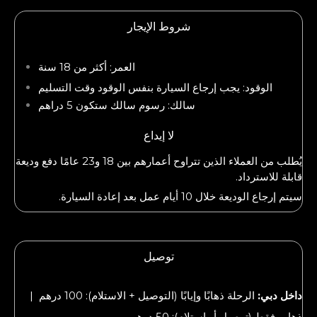
شروط الإيجار
العمر: أكثر من 18 سنة
الوقود: يجب إرجاع السيارة بنفس الوقود وقت التسليم
سالك: رسوم سالك ستكون 5 دراهم
لا إيداع
يُطلب من العملاء الذين تتراوح أعمارهم بين 18 و23 عامًا دفع وديعة
قابلة للاسترداد.
سيتم إرجاع الوديعة خلال 10 أيام عمل بعد إعادة السيارة.
توصيل
داخل دبي:
الرحلة ذهابًا وإيابًا (التوصيل + الاستلام): 100 درهم |
ذهاب فقط (توصيل أو استلام): 50 درهم