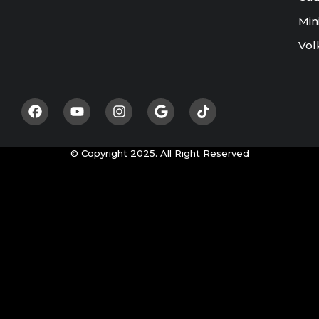
Min
Vol
© Copyright 2025. All Right Reserved