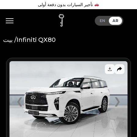
تأجير السيارات بدون دفعة أولى
EN
AR
Infiniti QX80
بيت /
Add Your Heading Text Here
❮
❯