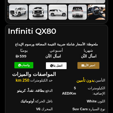
Infiniti QX80
ملحوظة: الأسعار شاملة ضريبة القيمة المضافة ورسوم الإيداع
شهريا
أسبوعي
يوميًا
اسأل الآن
اسأل الآن
599
واتساب
احجز الآن
اتصل بنا
المواصفات والميزات
التأمين:
بدون تأمين
حد الكيلومترات:
250 km
الكيلومترات
5
الدفع:
بطاقة، نقداً، كريبتو
الإضافية:
AED/Km
اللون:
White
ناقل الحركة:
أوتوماتيك
نوع السيارة:
Suv Cars
المحرك:
V6