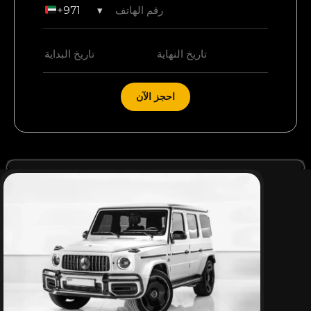
+971
▾
احجز الآن