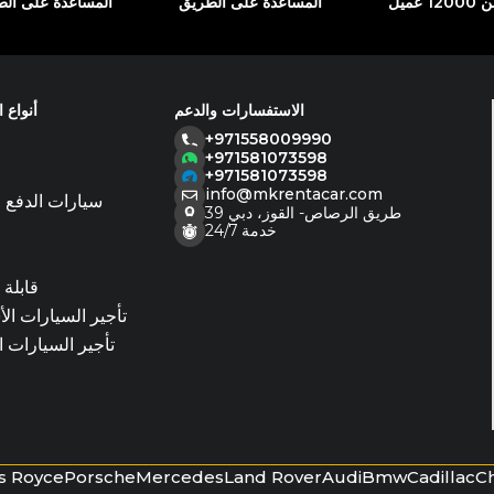
 عميل
المساعدة على الطريق
المساعدة على ال
الاستفسارات والدعم
أنواع 
+971558009990
+971581073598
ا
+971581073598
info@mkrentacar.com
سيارات الدفع ا
39 طريق الرصاص- القوز، دبي
خدمة 24/7
قابلة 
تأجير السيارات ال
تأجير السيارات 
ls Royce
Porsche
Mercedes
Land Rover
Audi
Bmw
Cadillac
C