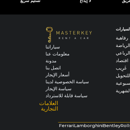
طريق
لا إيداع
تسليم سريع
السيارات
رفاهية
لرياضة
سياراتنا
لرباعي
معلومات عنا
اقتصاد
مدونة
اتصل بنا
غَرِيب
أسعار الإيجار
للتحويل
سياسة الخصوصية لدينا
أسبوعية
سياسة الإيجار
الشهرية
سياسة قابلة للاسترداد
العلامات
التجارية
Ferrari
Lamborghini
Bentley
Rol