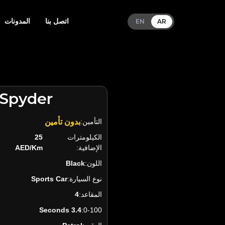
اتصل بنا
المدونات
EN
AR
 Spyder
التأمين:
بدون تأمين
الكيلومترات
25
الإضافية:
AED/Km
اللون:
Black
نوع السيارة:
Sports Car
المقاعد:
4
3.4 Seconds
0-100: