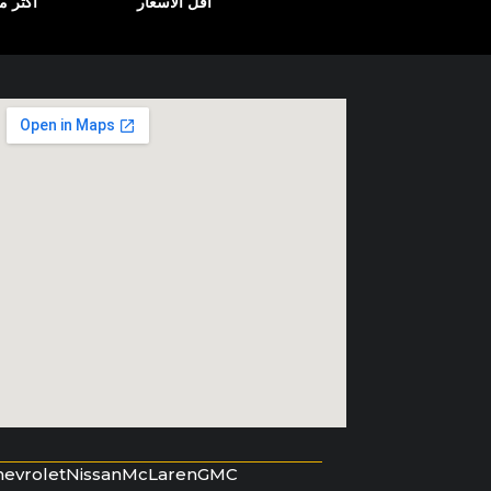
أقل الأسعار
أكثر من 12000
hevrolet
Nissan
McLaren
GMC