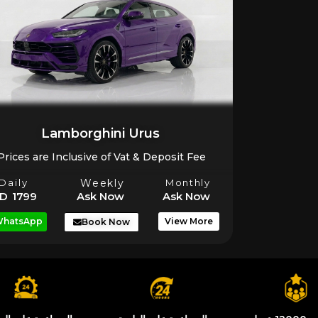
Lamborghini Urus
Prices are Inclusive of Vat & Deposit Fee
Daily
Weekly
Monthly
D 1799
Ask Now
Ask Now
hatsApp
View More
Book Now