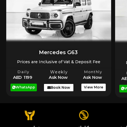
Mercedes G63
Prices are Inclusive of Vat & Deposit Fee
Daily
Weekly
Monthly
AED 1199
Ask Now
Ask Now
AE
WhatsApp
View More
Book Now
W