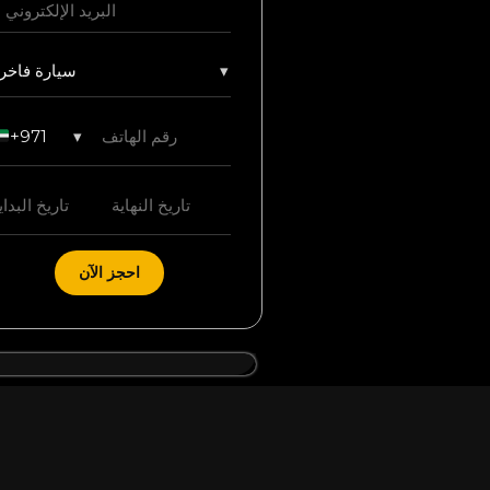
▾
سيارة فاخر
+971
▾
احجز الآن