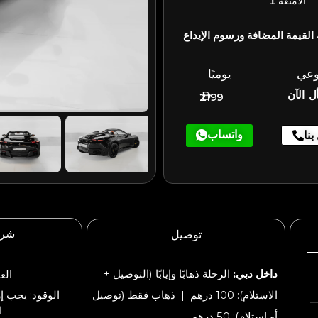
الأمتعة:
1
القيمة المضافة ورسوم الإيداع
وعي
يوميًا
ل الآن
2199
واتساب
بنا
شرو
توصيل
داخل دبي:
الرحلة ذهابًا وإيابًا (التوصيل +
العم
الاستلام): 100 درهم | ذهاب فقط (توصيل
الوقود: يجب إ
ا
أو استلام): 50 درهم