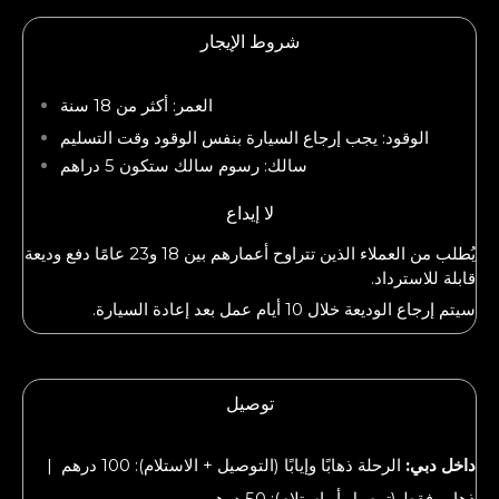
شروط الإيجار
العمر: أكثر من 18 سنة
الوقود: يجب إرجاع السيارة بنفس الوقود وقت التسليم
سالك: رسوم سالك ستكون 5 دراهم
لا إيداع
يُطلب من العملاء الذين تتراوح أعمارهم بين 18 و23 عامًا دفع وديعة
قابلة للاسترداد.
سيتم إرجاع الوديعة خلال 10 أيام عمل بعد إعادة السيارة.
توصيل
داخل دبي:
الرحلة ذهابًا وإيابًا (التوصيل + الاستلام): 100 درهم |
ذهاب فقط (توصيل أو استلام): 50 درهم