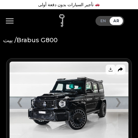
تأجير السيارات بدون دفعة أولى
EN
AR
بيت /
Brabus G800
Add Your Heading Text Here
❮
❯