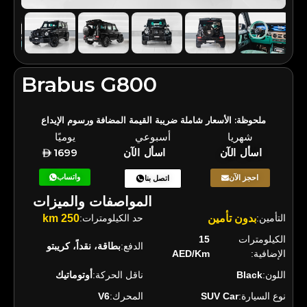
Brabus G800
ملحوظة: الأسعار شاملة ضريبة القيمة المضافة ورسوم الإيداع
شهريا
أسبوعي
يوميًا
1699
اسأل الآن
اسأل الآن
واتساب
احجز الآن
اتصل بنا
المواصفات والميزات
250 km
حد الكيلومترات:
بدون تأمين
التأمين:
15
الكيلومترات
الدفع:
بطاقة، نقداً، كريبتو
AED/Km
الإضافية:
أوتوماتيك
ناقل الحركة:
Black
اللون:
V6
المحرك:
SUV Car
نوع السيارة: