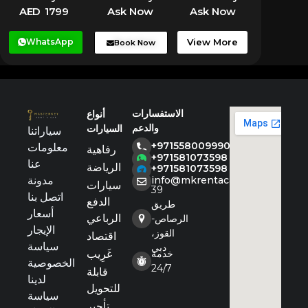
AED 1799
Ask Now
Ask Now
WhatsApp
View More
Book Now
الاستفسارات
أنواع
والدعم
السيارات
سياراتنا
+971558009990
معلومات
رفاهية
+971581073598
عنا
الرياضة
+971581073598
مدونة
info@mkrentacar.com
سيارات
39
اتصل بنا
الدفع
طريق
أسعار
الرباعي
الرصاص-
الإيجار
القوز،
اقتصاد
سياسة
دبي
خدمة
غَرِيب
الخصوصية
24/7
قابلة
لدينا
للتحويل
سياسة
تأجير