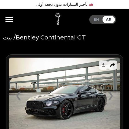
تأجير السيارات بدون دفعة أولى
EN
AR
Bentley Continental GT
بيت /
Add Your Heading Text Here
❮
❯