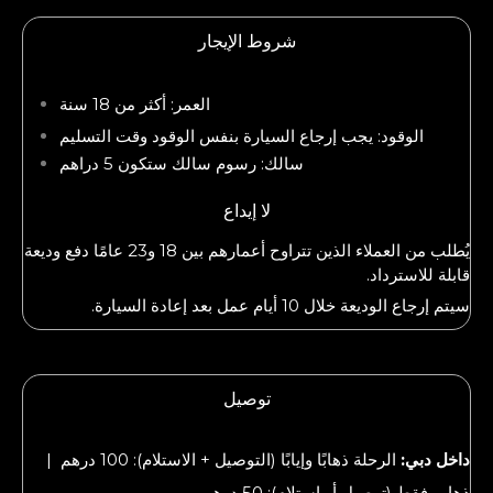
شروط الإيجار
العمر: أكثر من 18 سنة
الوقود: يجب إرجاع السيارة بنفس الوقود وقت التسليم
سالك: رسوم سالك ستكون 5 دراهم
لا إيداع
يُطلب من العملاء الذين تتراوح أعمارهم بين 18 و23 عامًا دفع وديعة
قابلة للاسترداد.
سيتم إرجاع الوديعة خلال 10 أيام عمل بعد إعادة السيارة.
توصيل
داخل دبي:
الرحلة ذهابًا وإيابًا (التوصيل + الاستلام): 100 درهم |
ذهاب فقط (توصيل أو استلام): 50 درهم