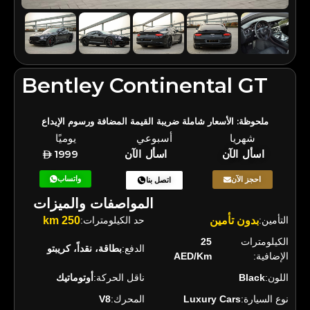
Bentley Continental GT
ملحوظة: الأسعار شاملة ضريبة القيمة المضافة ورسوم الإيداع
شهريا
أسبوعي
يوميًا
اسأل الآن
اسأل الآن
1999
واتساب
احجز الآن
اتصل بنا
المواصفات والميزات
التأمين:
بدون تأمين
حد الكيلومترات:
250 km
الكيلومترات
25
الدفع:
بطاقة، نقداً، كريبتو
الإضافية:
AED/Km
اللون:
Black
ناقل الحركة:
أوتوماتيك
نوع السيارة:
Luxury Cars
المحرك:
V8