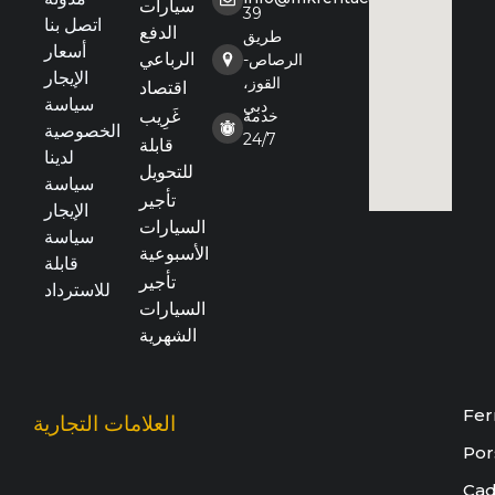
سيارات
39
اتصل بنا
الدفع
طريق
أسعار
الرباعي
الرصاص-
الإيجار
القوز،
اقتصاد
سياسة
دبي
خدمة
غَرِيب
الخصوصية
24/7
قابلة
لدينا
للتحويل
سياسة
تأجير
الإيجار
السيارات
سياسة
الأسبوعية
قابلة
تأجير
للاسترداد
السيارات
الشهرية
Fer
العلامات التجارية
Por
Cad