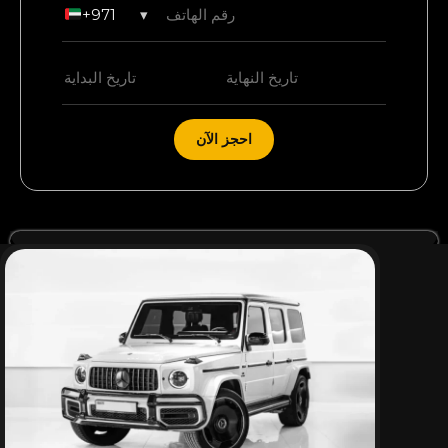
+971
▾
احجز الآن