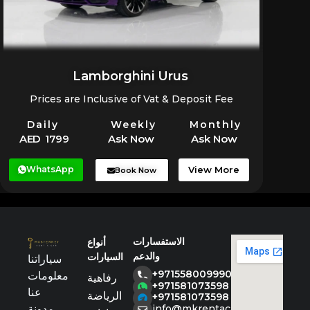
Lamborghini Urus
Prices are Inclusive of Vat & Deposit Fee
Daily
Weekly
Monthly
AED 1799
Ask Now
Ask Now
WhatsApp
View More
Book Now
الاستفسارات
أنواع
والدعم
السيارات
سياراتنا
+971558009990
معلومات
رفاهية
+971581073598
عنا
الرياضة
+971581073598
مدونة
info@mkrentacar.com