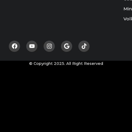
Min
Vol
© Copyright 2025. All Right Reserved