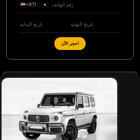
+971
▾
احجز الآن