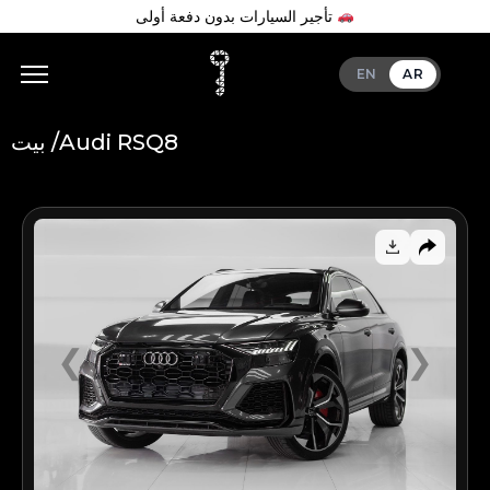
تأجير السيارات بدون دفعة أولى
EN
AR
Audi RSQ8
بيت /
Add Your Heading Text Here
❮
❯