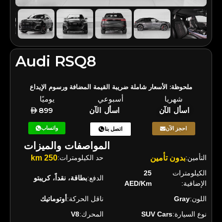
Audi RSQ8
ملحوظة: الأسعار شاملة ضريبة القيمة المضافة ورسوم الإيداع
شهريا
أسبوعي
يوميًا
اسأل الآن
اسأل الآن
899
واتساب
احجز الآن
اتصل بنا
المواصفات والميزات
التأمين:
بدون تأمين
حد الكيلومترات:
250 km
الكيلومترات
25
الدفع:
بطاقة، نقداً، كريبتو
الإضافية:
AED/Km
اللون:
Gray
ناقل الحركة:
أوتوماتيك
نوع السيارة:
SUV Cars
المحرك:
V8