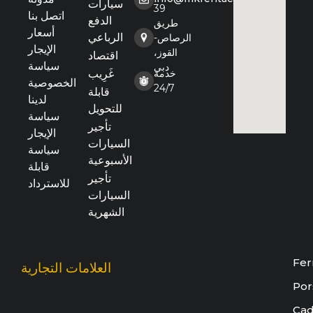
سيارات
39
اتصل بنا
الدفع
طريق
أسعار
الرباعي
الرصاص-
الإيجار
القوز،
اقتصاد
سياسة
دبي
خدمة
غَرِيب
الخصوصية
24/7
قابلة
لدينا
للتحويل
سياسة
تأجير
الإيجار
السيارات
سياسة
الأسبوعية
قابلة
تأجير
للاسترداد
السيارات
الشهرية
Fer
العلامات التجارية
Por
Cad