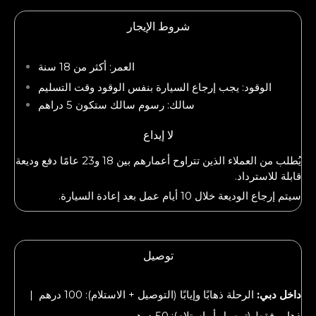
شروط الإيجار
العمر: أكثر من 18 سنة
الوقود: يجب إرجاع السيارة بنفس الوقود وقت التسليم
سالك: رسوم سالك ستكون 5 دراهم
لا إيداع
يُطلب من العملاء الذين تتراوح أعمارهم بين 18 و23 عامًا دفع وديعة
قابلة للاسترداد.
سيتم إرجاع الوديعة خلال 10 أيام عمل بعد إعادة السيارة.
توصيل
داخل دبي:
الرحلة ذهابًا وإيابًا (التوصيل + الاستلام): 100 درهم |
ذهاب فقط (توصيل أو استلام): 50 درهم