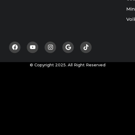
Min
Vol
© Copyright 2025. All Right Reserved