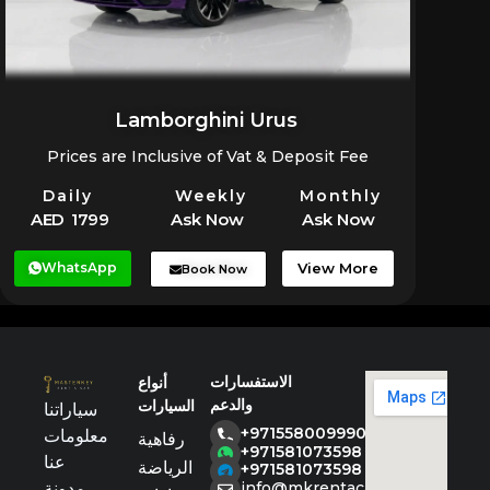
Lamborghini Urus
Prices are Inclusive of Vat & Deposit Fee
Daily
Weekly
Monthly
AED 1799
Ask Now
Ask Now
WhatsApp
View More
Book Now
الاستفسارات
أنواع
والدعم
السيارات
سياراتنا
+971558009990
معلومات
رفاهية
+971581073598
عنا
الرياضة
+971581073598
مدونة
info@mkrentacar.com