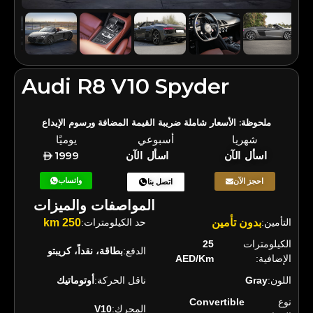
Audi R8 V10 Spyder
ملحوظة: الأسعار شاملة ضريبة القيمة المضافة ورسوم الإيداع
شهريا
أسبوعي
يوميًا
اسأل الآن
اسأل الآن
1999
واتساب
احجز الآن
اتصل بنا
المواصفات والميزات
التأمين:
بدون تأمين
حد الكيلومترات:
250 km
الكيلومترات
25
الدفع:
بطاقة، نقداً، كريبتو
الإضافية:
AED/Km
اللون:
Gray
ناقل الحركة:
أوتوماتيك
نوع
Convertible
المحرك:
V10