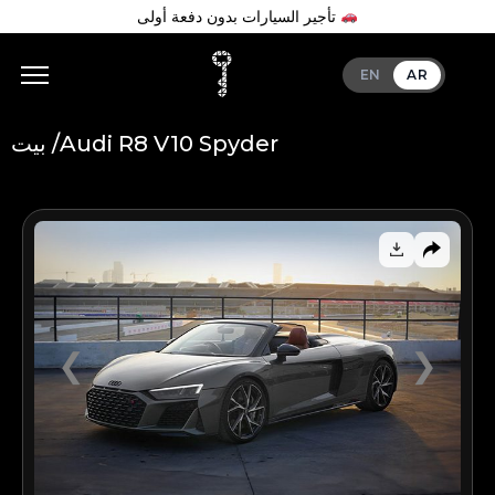
تأجير السيارات بدون دفعة أولى
EN
AR
Audi R8 V10 Spyder
بيت /
Add Your Heading Text Here
❮
❯