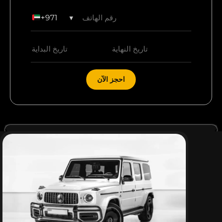
+971
▾
احجز الآن